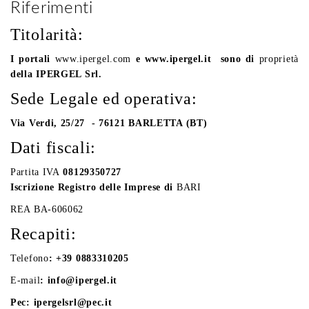
Riferimenti
Titolarità:
I portali
www.ipergel.com
e
www.ipergel.it
sono di
proprietà
della
IPERGEL
Srl.
Sede Legale ed operativa:
Via Verdi, 25/27
- 76121 BARLETTA (BT)
Dati fiscali:
Partita IVA
08129350727
Iscrizione Registro delle Imprese di
BARI
REA BA-606062
Recapiti:
Telefono
: +39 0883310205
E-mail
:
info@ipergel.it
Pec:
ipergelsrl@pec.it