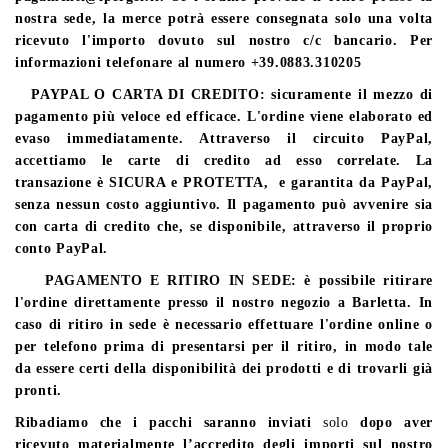
nostra sede, la merce potrà essere consegnata solo una volta
ricevuto l'importo dovuto sul nostro c/c bancario. Per
informazioni telefonare al numero +39.0883.310205
PAYPAL O CARTA DI CREDITO
: sicuramente il mezzo di
pagamento più
veloce ed efficace
. L'ordine viene elaborato ed
evaso immediatamente. Attraverso il circuito PayPal,
accettiamo le carte di credito ad esso correlate. La
transazione è SICURA e PROTETTA, e garantita da PayPal,
senza nessun costo aggiuntivo.
Il pagamento può avvenire sia
con carta di credito che, se disponibile, attraverso il proprio
conto PayPal
.
PAGAMENTO E RITIRO IN SEDE
: è possibile ritirare
l'ordine direttamente presso il nostro negozio a Barletta. In
caso di ritiro in sede è necessario effettuare l'ordine online o
per telefono prima di presentarsi per il ritiro, in modo tale
da essere certi della disponibilità dei prodotti e di trovarli già
pronti.
Ribadiamo che i pacchi saranno inviati
solo
dopo aver
ricevuto materialmente l’accredito degli importi sul nostro