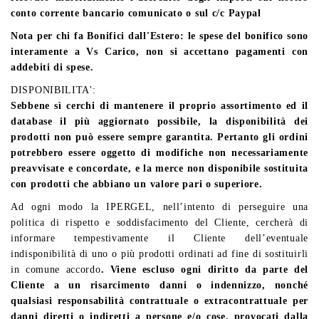
conto corrente bancario comunicato o sul c/c Paypal
Nota per chi fa Bonifici dall'Estero: le spese del bonifico sono
interamente a Vs Carico, non si accettano pagamenti con
addebiti di spese.
DISPONIBILITA':
Sebbene sì cerchi di mantenere il proprio assortimento ed il
database il più aggiornato possibile, la disponibilità dei
prodotti non può essere sempre garantita. Pertanto gli ordini
potrebbero essere oggetto di modifiche non necessariamente
preavvisate e concordate, e la merce non disponibile sostituita
con prodotti che abbiano un valore pari o superiore.
Ad ogni modo la IPERGEL, nell’intento di perseguire una
politica di rispetto e soddisfacimento del Cliente, cercherà di
informare tempestivamente il Cliente dell’eventuale
indisponibilità di uno o più prodotti ordinati ad fine di sostituirli
in comune accordo
. Viene escluso ogni diritto da parte del
Cliente a un risarcimento danni o indennizzo, nonché
qualsiasi responsabilità contrattuale o extracontrattuale per
danni diretti o indiretti a persone e/o cose, provocati dalla