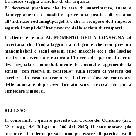
La merce viaggia a rischio di chi acquista.
E’ doveroso precisare che in caso di smarrimento, furto o
danneggiamento è possibile aprire una pratica di reclamo
all’indirizzo
reclami@ipergel.it
e che il recupero dell’importo
seguirà i tempi dell’iter previsto dalla società di trasporti.
Il cliente è tenuto AL MOMENTO DELLA CONSEGNA ad
accertarsi che l'imballaggio sia integro e che non presenti
manomissioni o segni esterni (tipo macchie ecc.) che lascino
intuire una eventuale rottura all’interno del pacco; il cliente
deve segnalare immediatamente le anomalie apponendo la
scritta “con riserva di controllo” sulla lettera di vettura del
corriere. In caso contrario
se il cliente dovesse contestare
delle anomalie dopo aver firmato senza riserva non potrà
richiedere rimborsi.
RECESSO
In conformità a quanto previsto dal Codice del Consumo (art.
52 e segg. del D.Lgs. n. 206 del 2005) il
consumatore (da
intendersi il cliente privato non possessore di partita iva il