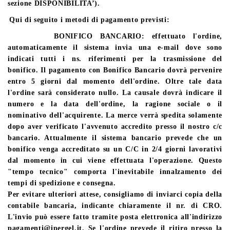
sezione DISPONIBILITA’).
Qui di seguito i metodi di pagamento previsti:
BONIFICO BANCARIO
: effettuato l'ordine,
automaticamente il sistema invia una e-mail dove sono
indicati tutti i ns. riferimenti per la trasmissione del
bonifico. Il pagamento con Bonifico Bancario dovrà pervenire
entro 5 giorni dal momento dell'ordine. Oltre tale data
l'ordine sarà considerato nullo. La causale dovrà indicare il
numero e la data dell'ordine, la ragione sociale o il
nominativo dell'acquirente. La merce verrà spedita solamente
dopo aver verificato l'avvenuto accredito presso il nostro c/c
bancario. Attualmente il sistema bancario prevede che un
bonifico venga accreditato su un C/C in 2/4 giorni lavorativi
dal momento in cui viene effettuata l'operazione. Questo
"tempo tecnico" comporta l'inevitabile innalzamento dei
tempi di spedizione e consegna.
Per evitare ulteriori attese, consigliamo di inviarci copia della
contabile bancaria, indicante chiaramente il nr. di CRO.
L'invio può essere fatto tramite posta elettronica all'indirizzo
pagamenti@ipergel.it. Se l'ordine prevede il ritiro presso la