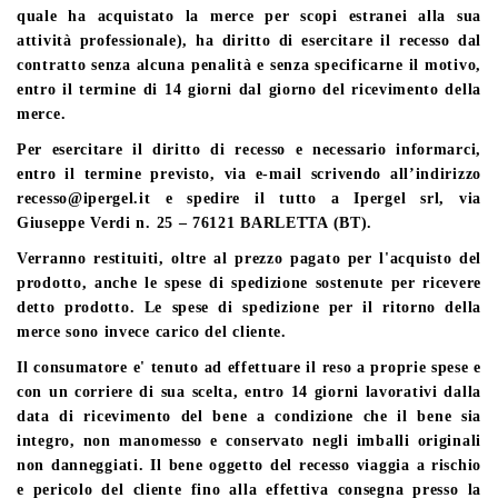
quale ha acquistato la merce per scopi estranei alla sua
attività professionale), ha diritto di esercitare il recesso dal
contratto senza alcuna penalità e senza specificarne il motivo,
entro il termine di 14 giorni dal giorno del ricevimento della
merce.
Per esercitare il diritto di recesso e necessario informarci,
entro il termine previsto,
via e-mail scrivendo
all’indirizzo
recesso@ipergel.it
e spedire il tutto a Ipergel srl, via
Giuseppe Verdi n. 25 – 76121 BARLETTA (BT).
Verranno restituiti, oltre al prezzo pagato per l'acquisto del
prodotto, anche le spese di spedizione sostenute per ricevere
detto prodotto. Le spese di spedizione per il ritorno della
merce sono invece carico del cliente.
Il consumatore e' tenuto ad effettuare il reso a proprie spese e
con un corriere di sua scelta, entro
14
giorni lavorativi dalla
data di ricevimento del bene a condizione che il bene sia
integro, non manomesso e conservato negli imballi originali
non danneggiati. Il bene oggetto del recesso viaggia a rischio
e pericolo del cliente fino alla effettiva consegna presso la