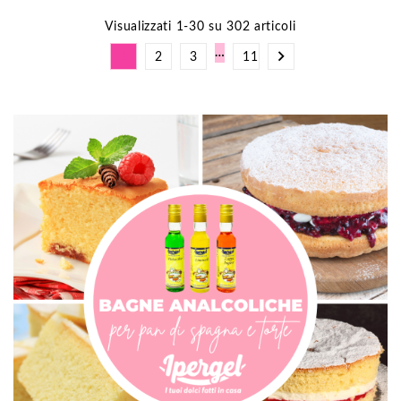
Visualizzati 1-30 su 302 articoli
…

1
2
3
11