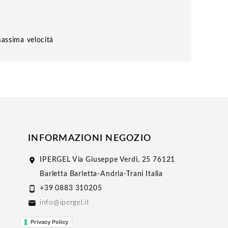
massima velocità
INFORMAZIONI NEGOZIO

IPERGEL
Via Giuseppe Verdi, 25
76121
Barletta
Barletta-Andria-Trani
Italia

+39 0883 310205

info@ipergel.it
Privacy Policy