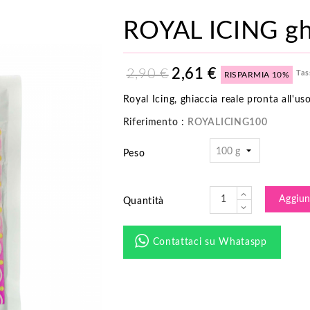
ROYAL ICING ghi
2,61 €
2,90 €
Tas
RISPARMIA 10%
Royal Icing, ghiaccia reale pronta all'uso
Riferimento :
ROYALICING100
Peso
Aggiung
Quantità
Contattaci su Whataspp