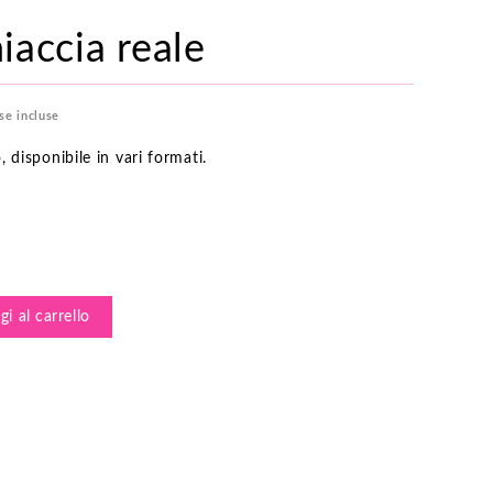
accia reale
se incluse
, disponibile in vari formati.
i al carrello