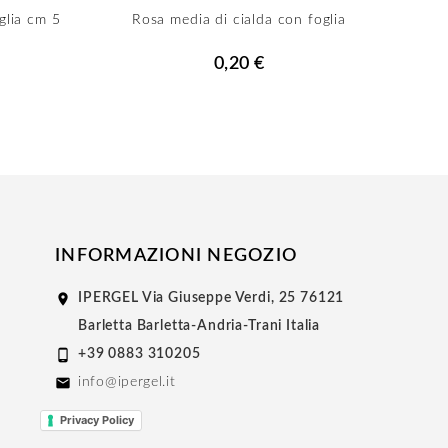
glia cm 5
Rosa media di cialda con foglia
R
0,20 €
INFORMAZIONI NEGOZIO

IPERGEL
Via Giuseppe Verdi, 25
76121
Barletta
Barletta-Andria-Trani
Italia

+39 0883 310205

info@ipergel.it
Privacy Policy