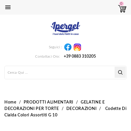
0

Instagram
Facebook
Seguici :
+39 0883 310205
Contattaci Ora:
Home
PRODOTTI ALIMENTARI
GELATINE E
DECORAZIONI PER TORTE
DECORAZIONI
Codette Di
Cialda Colori Assortiti G 10