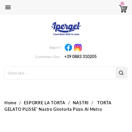
0

Instagram
Facebook
Seguici :
+39 0883 310205
Contattaci Ora:
Home
ESPORRE LA TORTA
NASTRI
TORTA
GELATO PLISSE' Nastro Girotorta Pizzo Al Metro