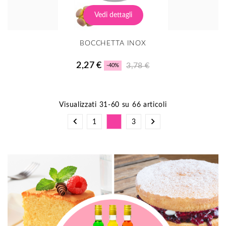
Vedi dettagli
BOCCHETTA INOX
2,27 €
3,78 €
-40%
Visualizzati 31-60 su 66 articoli


1
2
3